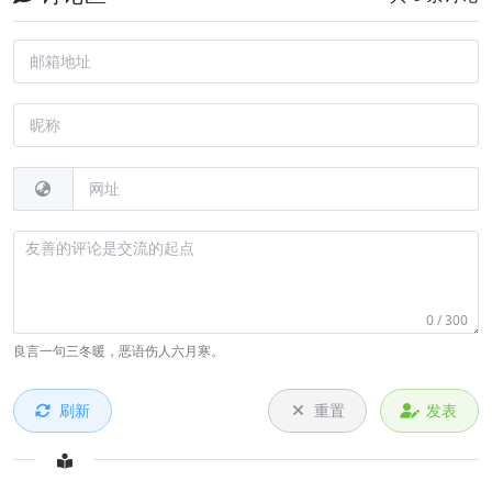
0 / 300
良言一句三冬暖，恶语伤人六月寒。
刷新
重置
发表