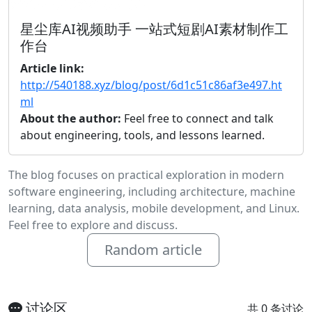
星尘库AI视频助手 一站式短剧AI素材制作工
作台
Article link:
http://540188.xyz/blog/post/6d1c51c86af3e497.ht
ml
About the author:
Feel free to connect and talk
about engineering, tools, and lessons learned.
The blog focuses on practical exploration in modern
software engineering, including architecture, machine
learning, data analysis, mobile development, and Linux.
Feel free to explore and discuss.
Random article
讨论区
共 0 条讨论