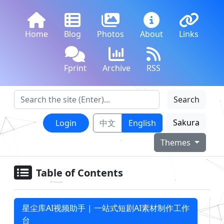
Home
Blog
Photos
About
Links
Fprint
Archive
RSS
Search
Sakura
Login
中文
English
Themes
Table of Contents
星尘库AI视频助手 | 一站式短剧AI素材制作工作
台