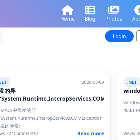
Home
Blog
Photos
Ab
Login
NET
2026-06-09
.NET
发的异
wind
System.Runtime.InteropServices.COMException
windo
# MAUI中引发的异
403.14-
“System.Runtime.InteropServices.COMException
发的异常:
Read more
ws 324
Comments 0
Views 3