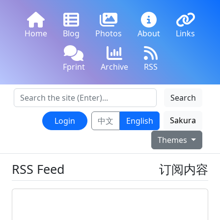
Home
Blog
Photos
About
Links
Fprint
Archive
RSS
Search
Sakura
Login
中文
English
Themes
RSS Feed
订阅内容