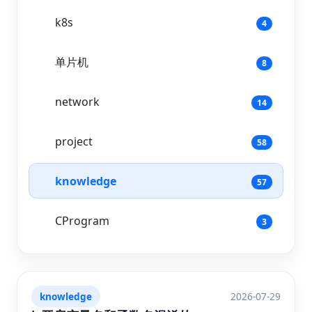
k8s
4
单片机
8
network
14
project
58
knowledge
57
CProgram
3
knowledge
2026-07-29