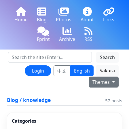
Home
Blog
Photos
About
Links
Fprint
Archive
RSS
Search
Sakura
Login
中文
English
Themes
Blog / knowledge
57 posts
Categories