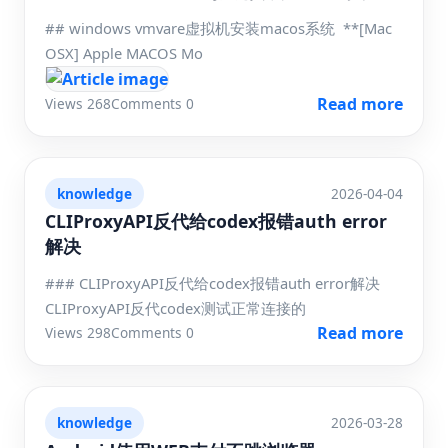
## windows vmvare虚拟机安装macos系统 **[Mac
OSX] Apple MACOS Mo
Read more
Views 268
Comments 0
knowledge
2026-04-04
CLIProxyAPI反代给codex报错auth error
解决
### CLIProxyAPI反代给codex报错auth error解决
CLIProxyAPI反代codex测试正常连接的
Read more
Views 298
Comments 0
knowledge
2026-03-28