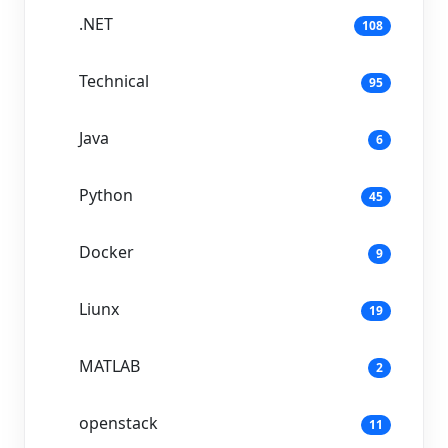
.NET
108
Technical
95
Java
6
Python
45
Docker
9
Liunx
19
MATLAB
2
openstack
11