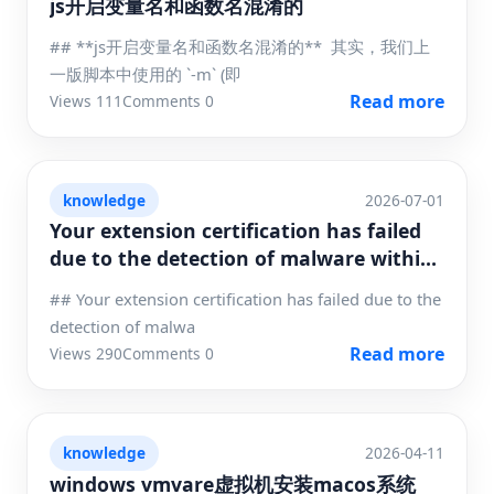
js开启变量名和函数名混淆的
## **js开启变量名和函数名混淆的** 其实，我们上
一版脚本中使用的 `-m` (即
Read more
Views 111
Comments 0
knowledge
2026-07-01
Your extension certification has failed
due to the detection of malware within
the package
## Your extension certification has failed due to the
detection of malwa
Read more
Views 290
Comments 0
knowledge
2026-04-11
windows vmvare虚拟机安装macos系统